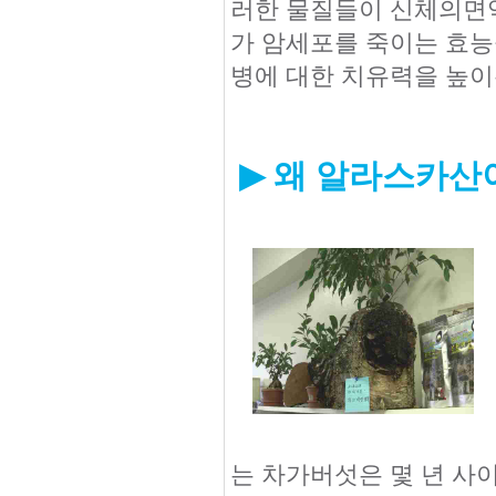
러한 물질들이 신체의면
가 암세포를 죽이는 효능
병에 대한 치유력을 높이
▶
왜 알라스카산
는 차가버섯은 몇 년 사