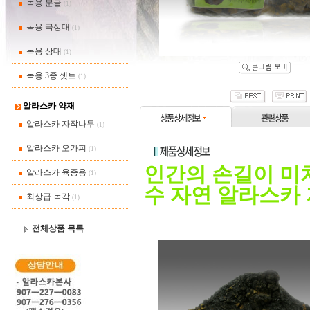
녹용 분골
(1)
녹용 극상대
(1)
녹용 상대
(1)
녹용 3종 셋트
(1)
알라스카 약재
알라스카 자작나무
(1)
알라스카 오가피
(1)
인간의 손길이 미
알라스카 육종용
(1)
수 자연 알라스카
최상급 녹각
(1)
전체상품 목록