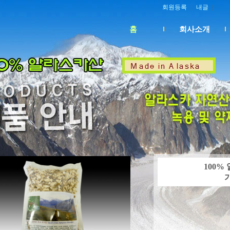
회원등록
｜
내글
｜
홈
회사소개
100%