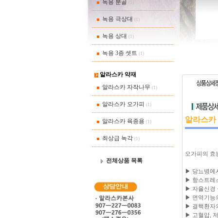
녹용 분골
(1)
녹용 극상대
(1)
녹용 상대
(1)
녹용 3종 셋트
(1)
알라스카 약재
알라스카 자작나무
(1)
알라스카 오가피
(1)
알라스카
알라스카 육종용
(1)
최상급 녹각
(1)
오가피의 효
전체상품 목록
▶ 당뇨병에
▶ 항스트레
▶ 자율신경
▶ 면역기능
▶ 결핵환자
▶ 고혈압, 