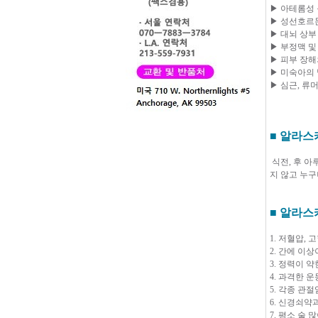
▶ 아테롬성
▶ 성선호르
▶ 대뇌 상부
▶ 부정맥 및
▶ 피부 장해
▶ 미숙아의
▶ 심근, 류
■ 알라스
식전, 후 아
지 않고 누구
■
알라스
1. 저혈압,
2. 간에 이상
3. 정력이 약
4. 과격한 
5. 각종 관
6. 신경쇠약
7. 평소 술 