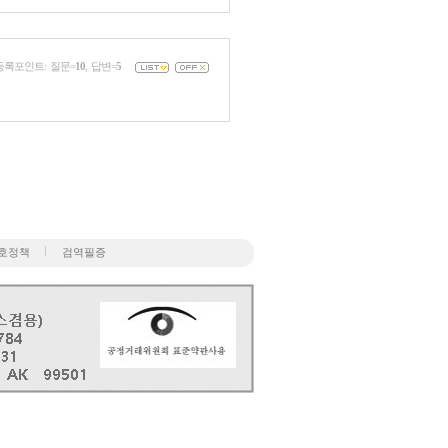
등록포인트: 질문=
10
, 답변=
5
호정책
검역필증