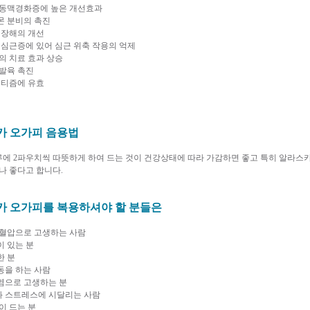
 동맥경화증에 높은 개선효과
몬 분비의 촉진
 장해의 개선
 심근증에 있어 심근 위축 작용의 억제
의 치료 효과 상승
 발육 촉진
머티즘에 유효
카 오가피 음용법
루에 2파우치씩 따뜻하게 하여 드는 것이 건강상태에 따라 가감하면 좋고 특히 알라스
나 좋다고 합니다.
카 오가피를 복용하셔야 할 분들은
 고혈압으로 고생하는 사람
이 있는 분
한 분
운동을 하는 사람
절염으로 고생하는 분
과 스트레스에 시달리는 사람
많이 드는 분