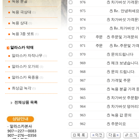
녹용 분골
(1)
차가버섯 가격문
976
Re.. 안녕하세
975
녹용 극상대
(1)
차가버섯 가격문
974
녹용 상대
(1)
Re..차가버섯 
973
녹용 3종 셋트
(1)
주문
주문및 가격문의
972
주문
Re..주문및 가
971
알라스카 약재
문의드립니다
970
알라스카 자작나무
(1)
체크 보냈습니다.
969
알라스카 오가피
(1)
문의 드립니다.
968
알라스카 육종용
(1)
가격및 주문
967
최상급 녹각
(1)
녹용 분골 가격 
966
차가버섯 주문합
965
전체상품 목록
차가버섯 덩어리와
964
녹용 값 문의
963
주문이요
962