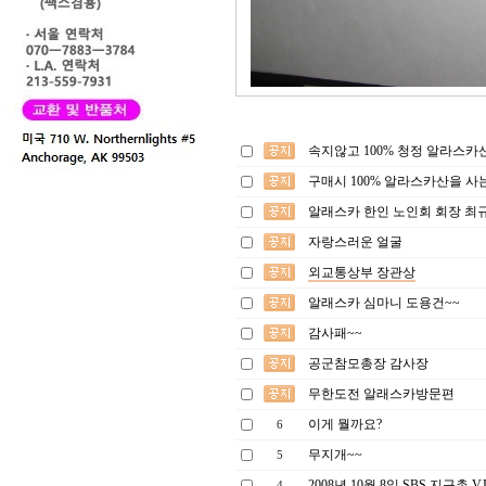
속지않고 100% 청정 알라스
구매시 100% 알라스카산을 사
알래스카 한인 노인회 회장 최규
자랑스러운 얼굴
외교통상부 장관상
알래스카 심마니 도용건~~
감사패~~
공군참모총장 감사장
무한도전 알래스카방문편
이게 뭘까요?
6
무지개~~
5
2008년 10월 8일 SBS 지구촌 
4