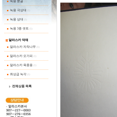
녹용 분골
(1)
녹용 극상대
(1)
녹용 상대
(1)
녹용 3종 셋트
(1)
알라스카 약재
알라스카 자작나무
(1)
알라스카 오가피
(1)
알라스카 육종용
(1)
최상급 녹각
(1)
전체상품 목록